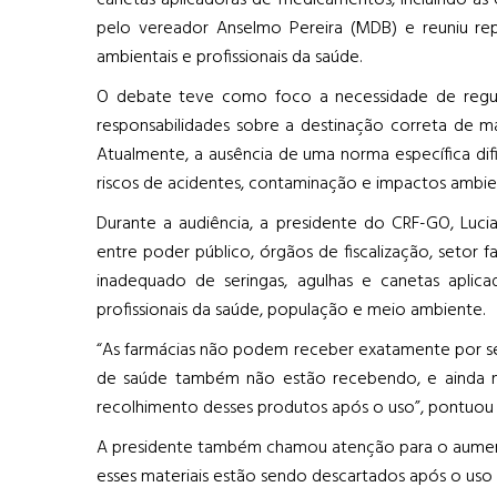
canetas aplicadoras de medicamentos, incluindo as 
pelo vereador Anselmo Pereira (MDB) e reuniu rep
ambientais e profissionais da saúde.
O debate teve como foco a necessidade de regula
responsabilidades sobre a destinação correta de mat
Atualmente, a ausência de uma norma específica dif
riscos de acidentes, contaminação e impactos ambien
Durante a audiência, a presidente do CRF-GO, Luci
entre poder público, órgãos de fiscalização, setor f
inadequado de seringas, agulhas e canetas aplica
profissionais da saúde, população e meio ambiente.
“As farmácias não podem receber exatamente por se 
de saúde também não estão recebendo, e ainda nã
recolhimento desses produtos após o uso”, pontuou 
A presidente também chamou atenção para o aume
esses materiais estão sendo descartados após o uso