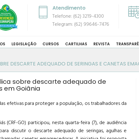
Atendimento
Telefone: (62) 3219-4300
Telegram: (62) 99646-7476
COS
LEGISLAÇÃO
CURSOS
CARTILHAS
REVISTA
TRANSPARÊ
SOBRE DESCARTE ADEQUADO DE SERINGAS E CANETAS EM
blica sobre descarte adequado de
s em Goiânia
das efetivas para proteger a população, os trabalhadores da
 (CRF-GO) participou, nesta quarta-feira (7), de audiência
para discutir o descarte adequado de seringas, agulhas e