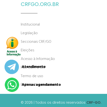
CRFGO.ORG.BR
Institucional
Legislação
Seccionais CRF/GO
Eleições
Acesso à Informação
Atendimento
Atendimento
Fale com o CRF
Termo de uso
Política de privacidade
Apenas agendamento
Apenas agendamento
© 2026 | Todos os direitos reservados
CRF-GO.