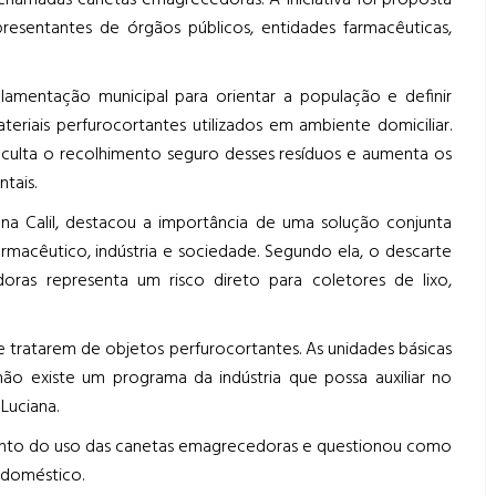
chamadas canetas emagrecedoras. A iniciativa foi proposta
resentantes de órgãos públicos, entidades farmacêuticas,
mentação municipal para orientar a população e definir
eriais perfurocortantes utilizados em ambiente domiciliar.
iculta o recolhimento seguro desses resíduos e aumenta os
tais.
ana Calil, destacou a importância de uma solução conjunta
armacêutico, indústria e sociedade. Segundo ela, o descarte
doras representa um risco direto para coletores de lixo,
tratarem de objetos perfurocortantes. As unidades básicas
o existe um programa da indústria que possa auxiliar no
Luciana.
nto do uso das canetas emagrecedoras e questionou como
 doméstico.