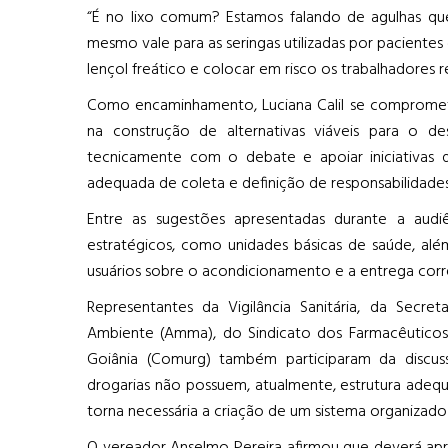
“É no lixo comum? Estamos falando de agulhas qu
mesmo vale para as seringas utilizadas por pacientes
lençol freático e colocar em risco os trabalhadores re
Como encaminhamento, Luciana Calil se compromet
na construção de alternativas viáveis para o de
tecnicamente com o debate e apoiar iniciativas 
adequada de coleta e definição de responsabilidades
Entre as sugestões apresentadas durante a audi
estratégicos, como unidades básicas de saúde, alé
usuários sobre o acondicionamento e a entrega corre
Representantes da Vigilância Sanitária, da Secr
Ambiente (Amma), do Sindicato dos Farmacêutico
Goiânia (Comurg) também participaram da discus
drogarias não possuem, atualmente, estrutura adequ
torna necessária a criação de um sistema organizad