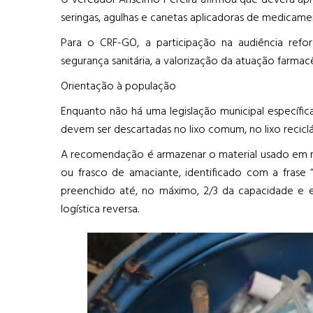
O vereador Anselmo Pereira afirmou que deverá apr
seringas, agulhas e canetas aplicadoras de medicame
Para o CRF-GO, a participação na audiência ref
segurança sanitária, a valorização da atuação farmac
Orientação à população
Enquanto não há uma legislação municipal específica
devem ser descartadas no lixo comum, no lixo reciclá
A recomendação é armazenar o material usado em re
ou frasco de amaciante, identificado com a frase “
preenchido até, no máximo, 2/3 da capacidade e 
logística reversa.